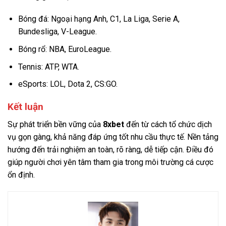
Bóng đá: Ngoại hạng Anh, C1, La Liga, Serie A,
Bundesliga, V-League.
Bóng rổ: NBA, EuroLeague.
Tennis: ATP, WTA.
eSports: LOL, Dota 2, CS:GO.
Kết luận
Sự phát triển bền vững của
8xbet
đến từ cách tổ chức dịch
vụ gọn gàng, khả năng đáp ứng tốt nhu cầu thực tế. Nền tảng
hướng đến trải nghiệm an toàn, rõ ràng, dễ tiếp cận. Điều đó
giúp người chơi yên tâm tham gia trong môi trường cá cược
ổn định.