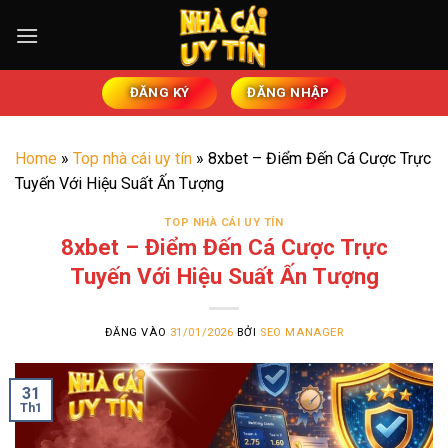
Bỏ
qua
nội
dung
ĐĂNG KÝ
ĐĂNG NHẬP
Home
»
Top nhà cái uy tín
»
8xbet – Điểm Đến Cá Cược Trực
Tuyến Với Hiệu Suất Ấn Tượng
TOP NHÀ CÁI UY TÍN
8xbet – Điểm Đến Cá Cược Trực
Tuyến Với Hiệu Suất Ấn Tượng
ĐĂNG VÀO
31/01/2026
BỞI
SEO MANAGER
31
Th1