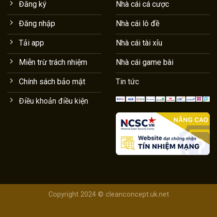
Đăng ký
Nhà cái cá cược
Đăng nhập
Nhà cái lô đề
Tải app
Nhà cái tài xỉu
Miễn trừ trách nhiệm
Nhà cái game bài
Chính sách bảo mật
Tin tức
Điều khoản điều kiện
Copyright 2024 © cleanconcept.uk.net