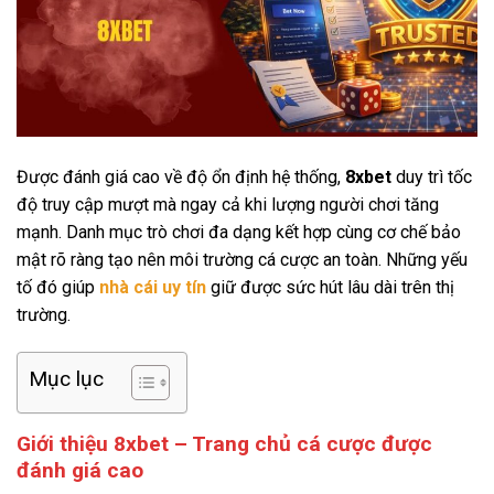
Được đánh giá cao về độ ổn định hệ thống,
8xbet
duy trì tốc
độ truy cập mượt mà ngay cả khi lượng người chơi tăng
mạnh. Danh mục trò chơi đa dạng kết hợp cùng cơ chế bảo
mật rõ ràng tạo nên môi trường cá cược an toàn. Những yếu
tố đó giúp
nhà cái uy tín
giữ được sức hút lâu dài trên thị
trường.
Mục lục
Giới thiệu 8xbet – Trang chủ cá cược được
đánh giá cao