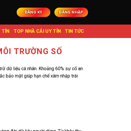
ĐĂNG KÝ
ĐĂNG NHẬP
 TÍN
TOP NHÀ CÁI UY TÍN
TIN TỨC
MÔI TRƯỜNG SỐ
trữ dữ liệu cá nhân. Khoảng 60% sự cố an
 tắc bảo mật giúp hạn chế xâm nhập trái