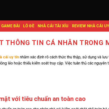
GAME BÀI
LÔ ĐỀ
NHÀ CÁI TÀI XỈU
REVIEW NHÀ CÁI UY
T THÔNG TIN CÁ NHÂN TRONG 
à cái uy tín
nhằm xác định rõ cách thức thu thập, sử dụng và lưu 
 lỏng lẻo hoặc thiếu kiểm soát truy cập. Việc tuân thủ các nguyên
 mật với tiêu chuẩn an toàn cao