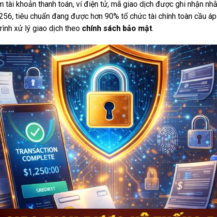
m tài khoản thanh toán, ví điện tử, mã giao dịch được ghi nhận nh
256, tiêu chuẩn đang được hơn 90% tổ chức tài chính toàn cầu áp
trình xử lý giao dịch theo
chính sách bảo mật
.