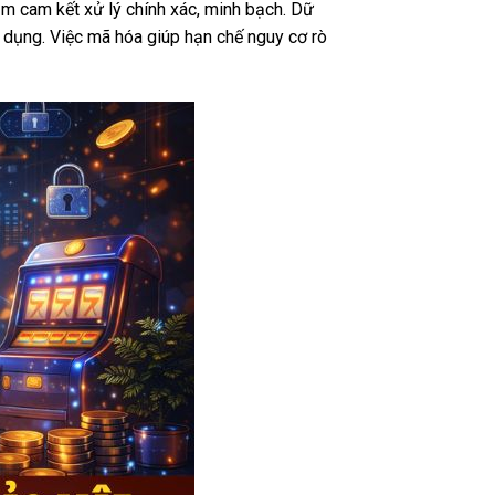
ằm cam kết xử lý chính xác, minh bạch. Dữ
 dụng. Việc mã hóa giúp hạn chế nguy cơ rò