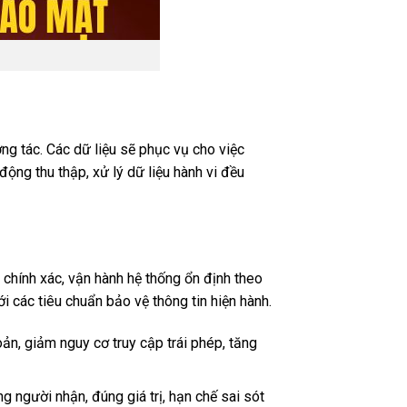
ng tác. Các dữ liệu sẽ phục vụ cho việc
ộng thu thập, xử lý dữ liệu hành vi đều
 chính xác, vận hành hệ thống ổn định theo
i các tiêu chuẩn bảo vệ thông tin hiện hành.
ản, giảm nguy cơ truy cập trái phép, tăng
 người nhận, đúng giá trị, hạn chế sai sót