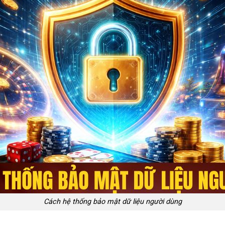
Cách hệ thống bảo mật dữ liệu người dùng